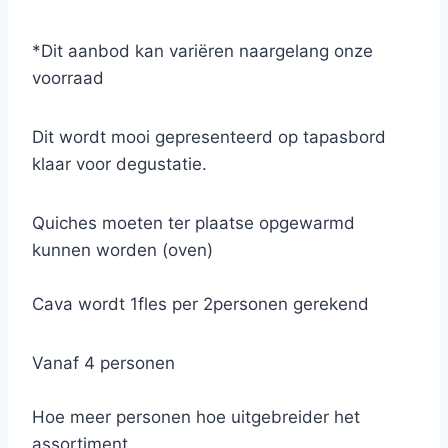
Verder maken wij een keuze uit banderillen
(olijven/ansjovis), manchego, chorizo, lomo,
*Dit aanbod kan variëren naargelang onze
gemarineerde scampi, gevulde peppadew,
voorraad
rauwe ham, pecorino peperoncino, inktvis,
parmesan reggiano, zongedroogde tomaten,
Dit wordt mooi gepresenteerd op tapasbord
gemarineerde zalmblokjes, inktvis, crackers
klaar voor degustatie.
met tapenade en evt enkele quiches…
Quiches moeten ter plaatse opgewarmd
kunnen worden (oven)
Cava wordt 1fles per 2personen gerekend
Vanaf 4 personen
Hoe meer personen hoe uitgebreider het
assortiment.