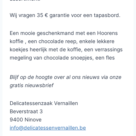
Wij vragen 35 € garantie voor een tapasbord.
Een mooie geschenkmand met een Hoorens
koffie , een chocolade reep, enkele lekkere
koekjes heerlijk met de koffie, een verrassings
megeling van chocolade snoepjes, een fles
rode wijn t.w.v. 9€, een luxe thee etui dit alles
afgewerkt met enkele echte italiaanse amaretti
Blijf op de hoogte over al ons nieuws via onze
koekjes. Gepresenteerd in een mooie mand.
gratis nieuwsbrief
Leuk om te geven maar zeker om te krijgen !
Delicatessenzaak Vernaillen
Beverstraat 3
9400 Ninove
info@delicatessenvernaillen.be