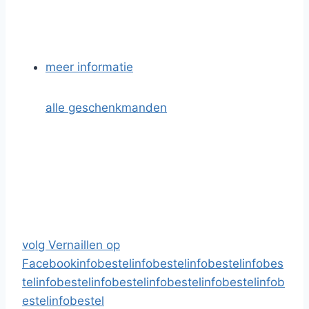
meer informatie
alle geschenkmanden
volg Vernaillen op
Facebook
info
bestel
info
bestel
info
bestel
info
bes
tel
info
bestel
info
bestel
info
bestel
info
bestel
info
b
estel
info
bestel