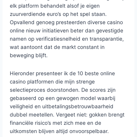
elk platform behandelt alsof je eigen
zuurverdiende euro’s op het spel staan.
Opvallend genoeg presteerden diverse casino
online nieuw initiatieven beter dan gevestigde
namen op verificatiesnelheid en transparantie,
wat aantoont dat de markt constant in
beweging blijft.
Hieronder presenteer ik de 10 beste online
casino platformen die mijn strenge
selectieproces doorstonden. De scores zijn
gebaseerd op een gewogen model waarbij
veiligheid en uitbetalingsbetrouwbaarheid
dubbel meetellen. Vergeet niet: gokken brengt
financiële risico’s met zich mee en de
uitkomsten blijven altijd onvoorspelbaar.