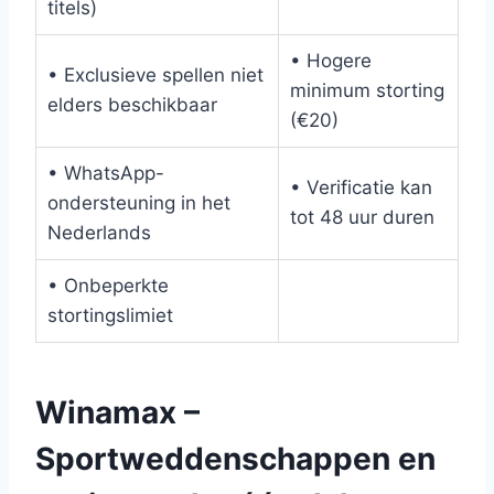
titels)
• Hogere
• Exclusieve spellen niet
minimum storting
elders beschikbaar
(€20)
• WhatsApp-
• Verificatie kan
ondersteuning in het
tot 48 uur duren
Nederlands
• Onbeperkte
stortingslimiet
Winamax –
Sportweddenschappen en