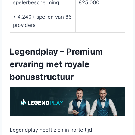
spelerbescherming
€25.000
• 4.240+ spellen van 86
providers
Legendplay – Premium
ervaring met royale
bonusstructuur
Legendplay heeft zich in korte tijd