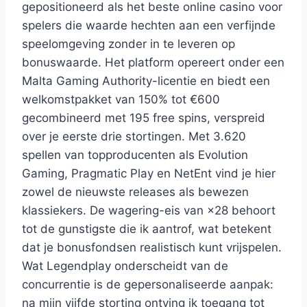
gepositioneerd als het beste online casino voor
spelers die waarde hechten aan een verfijnde
speelomgeving zonder in te leveren op
bonuswaarde. Het platform opereert onder een
Malta Gaming Authority-licentie en biedt een
welkomstpakket van 150% tot €600
gecombineerd met 195 free spins, verspreid
over je eerste drie stortingen. Met 3.620
spellen van topproducenten als Evolution
Gaming, Pragmatic Play en NetEnt vind je hier
zowel de nieuwste releases als bewezen
klassiekers. De wagering-eis van ×28 behoort
tot de gunstigste die ik aantrof, wat betekent
dat je bonusfondsen realistisch kunt vrijspelen.
Wat Legendplay onderscheidt van de
concurrentie is de gepersonaliseerde aanpak:
na mijn vijfde storting ontving ik toegang tot