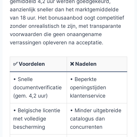
gemiddeld 4,2 uur werden goedgekeurd,
aanzienlijk sneller dan het marktgemiddelde
van 18 uur. Het bonusaanbod oogt competitief
zonder onrealistisch te zijn, met transparante
voorwaarden die geen onaangename
verrassingen opleveren na acceptatie.
✅ Voordelen
❌ Nadelen
• Snelle
• Beperkte
documentverificatie
openingstijden
(gem. 4,2 uur)
klantenservice
• Belgische licentie
• Minder uitgebreide
met volledige
catalogus dan
bescherming
concurrenten