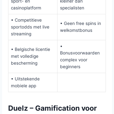
sport- en
kleiner dan
casinoplatform
specialisten
• Competitieve
• Geen free spins in
sportodds met live
welkomstbonus
streaming
•
• Belgische licentie
Bonusvoorwaarden
met volledige
complex voor
bescherming
beginners
• Uitstekende
mobiele app
Duelz – Gamification voor