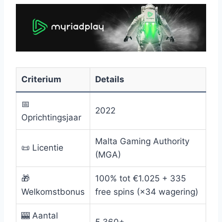
Criterium
Details
📅
2022
Oprichtingsjaar
Malta Gaming Authority
📜 Licentie
(MGA)
🎁
100% tot €1.025 + 335
Welkomstbonus
free spins (×34 wagering)
🎰 Aantal