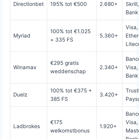
Directionbet
195% tot €500
2.680+
Skrill
Bank
Visa,
100% tot €1.025
Myriad
5.360+
Ethe
+ 335 FS
Litec
Banc
€295 gratis
Winamax
2.340+
Visa,
weddenschap
Bank
100% tot €375 +
Trust
Duelz
3.420+
385 FS
Paysa
Banc
€175
Visa,
Ladbrokes
1.920+
welkomstbonus
Mast