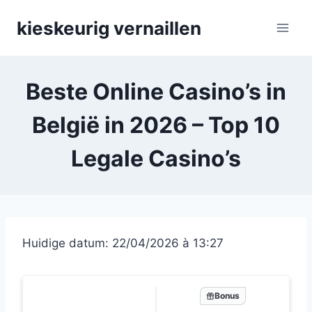
Skip
kieskeurig vernaillen
to
content
Beste Online Casino’s in
België in 2026 – Top 10
Legale Casino’s
Huidige datum: 22/04/2026 à 13:27
Bonus