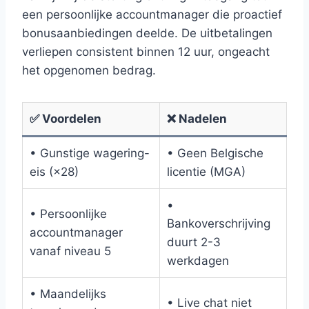
een persoonlijke accountmanager die proactief
bonusaanbiedingen deelde. De uitbetalingen
verliepen consistent binnen 12 uur, ongeacht
het opgenomen bedrag.
✅ Voordelen
❌ Nadelen
• Gunstige wagering-
• Geen Belgische
eis (×28)
licentie (MGA)
•
• Persoonlijke
Bankoverschrijving
accountmanager
duurt 2-3
vanaf niveau 5
werkdagen
• Maandelijks
• Live chat niet