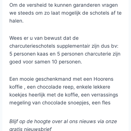
Om de versheid te kunnen garanderen vragen
we steeds om zo laat mogelijk de schotels af te
halen.
Wees er u van bewust dat de
charcuterieschotels supplementair zijn dus bv:
5 personen kaas en 5 personen charcuterie zijn
goed voor samen 10 personen.
Een mooie geschenkmand met een Hoorens
koffie , een chocolade reep, enkele lekkere
koekjes heerlijk met de koffie, een verrassings
megeling van chocolade snoepjes, een fles
rode wijn t.w.v. 9€, een luxe thee etui dit alles
afgewerkt met enkele echte italiaanse amaretti
Blijf op de hoogte over al ons nieuws via onze
koekjes. Gepresenteerd in een mooie mand.
gratis nieuwsbrief