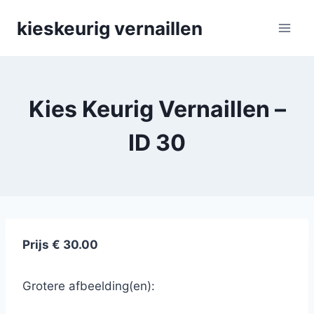
Skip
kieskeurig vernaillen
to
content
Kies Keurig Vernaillen –
ID 30
Prijs € 30.00
Grotere afbeelding(en):