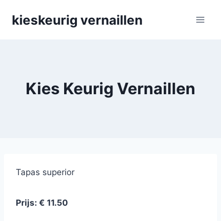
Skip
kieskeurig vernaillen
to
content
Kies Keurig Vernaillen
Tapas superior
Prijs: € 11.50