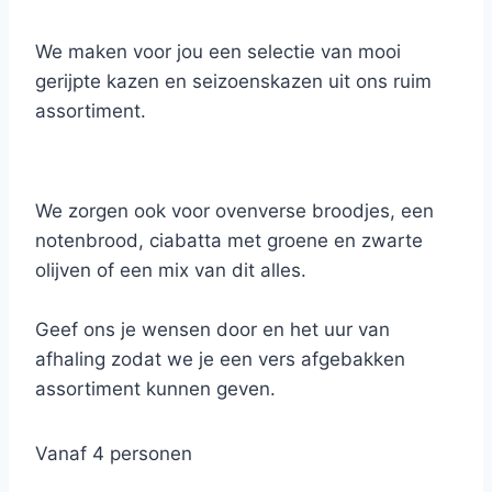
We maken voor jou een selectie van mooi
gerijpte kazen en seizoenskazen uit ons ruim
assortiment.
Van zacht-romig naar pittig en stevig van
smaak.
We zorgen ook voor ovenverse broodjes, een
notenbrood, ciabatta met groene en zwarte
De kazen worden voorzien van een vlagje met
olijven of een mix van dit alles.
naam en gepresenteerd op een natuurlei dat
we mooi versieren met vers en gedroogd fruit,
Geef ons je wensen door en het uur van
een mix van noten en aangepaste confituren.
afhaling zodat we je een vers afgebakken
assortiment kunnen geven.
Vanaf 4 personen