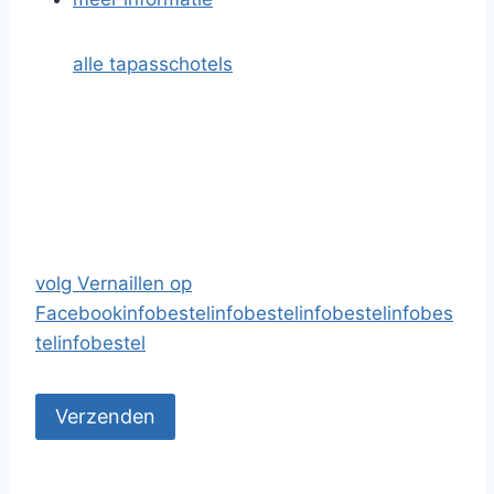
alle tapasschotels
volg Vernaillen op
Facebook
info
bestel
info
bestel
info
bestel
info
bes
tel
info
bestel