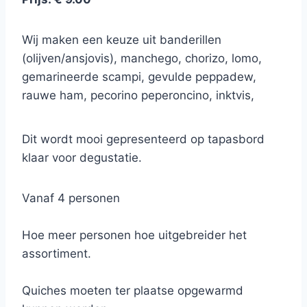
Wij maken een keuze uit banderillen
(olijven/ansjovis), manchego, chorizo, lomo,
gemarineerde scampi, gevulde peppadew,
rauwe ham, pecorino peperoncino, inktvis,
parmesan reggiano, zongedroogde tomaten,
gemarineerde zalmblokjes, inktvis, crackers
Dit wordt mooi gepresenteerd op tapasbord
met tapenade en evt enkele quiches…
klaar voor degustatie.
*Dit aanbod kan variëren naargelang onze
Vanaf 4 personen
voorraad.
Hoe meer personen hoe uitgebreider het
assortiment.
Quiches moeten ter plaatse opgewarmd