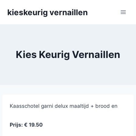
Skip
kieskeurig vernaillen
to
content
Kies Keurig Vernaillen
Kaasschotel garni delux maaltijd + brood en
wijn
Prijs: € 19.50