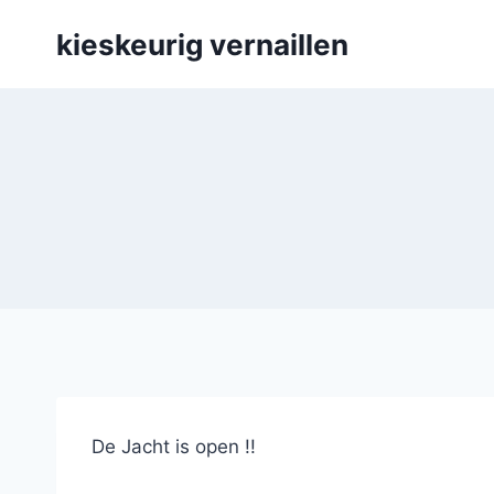
Skip
kieskeurig vernaillen
to
content
De Jacht is open !!