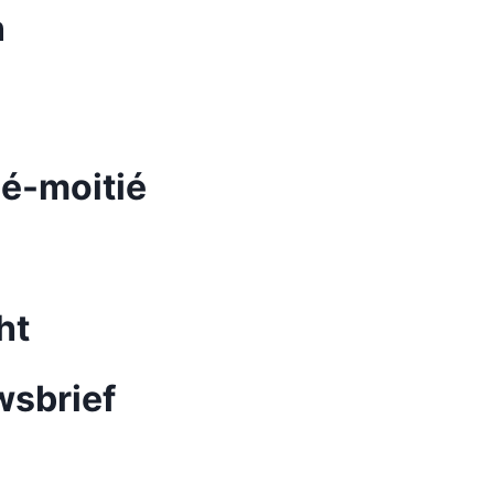
n
ié-moitié
ht
wsbrief