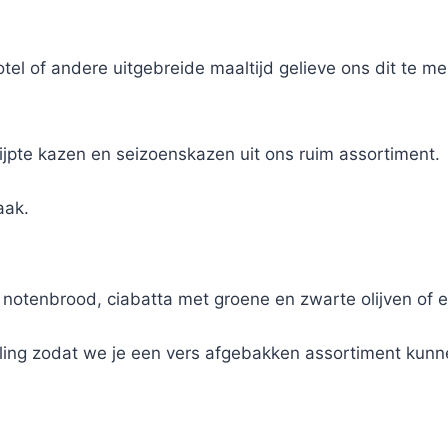
el of andere uitgebreide maaltijd gelieve ons dit te m
ijpte kazen en seizoenskazen uit ons ruim assortiment.
aak.
 naam en gepresenteerd op een natuurlei dat we mooi v
otenbrood, ciabatta met groene en zwarte olijven of ee
ling zodat we je een vers afgebakken assortiment kunn