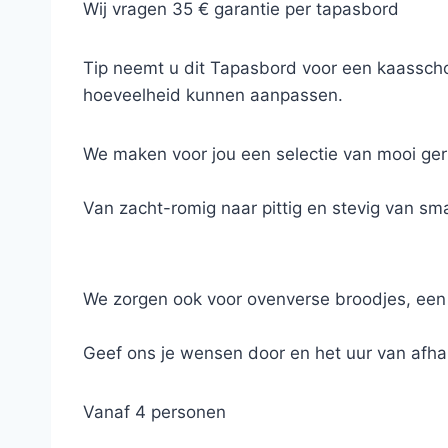
Wij vragen 35 € garantie per tapasbord
Tip neemt u dit Tapasbord voor een kaasschot
hoeveelheid kunnen aanpassen.
We maken voor jou een selectie van mooi ger
Van zacht-romig naar pittig en stevig van sm
De kazen worden voorzien van een vlagje met
mix van noten en aangepaste confituren.
We zorgen ook voor ovenverse broodjes, een n
Geef ons je wensen door en het uur van afha
Vanaf 4 personen