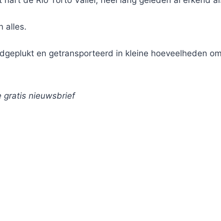
 hart de Rio Torto Vallei, heel lang geleden al erkend 
 alles.
ndgeplukt en getransporteerd in kleine hoeveelheden om
e gratis nieuwsbrief