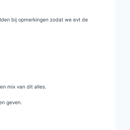
elden bij opmerkingen zodat we evt de
ersieren met vers en gedroogd fruit, een
n mix van dit alles.
en geven.