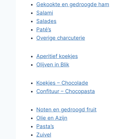
Gekookte en gedroogde ham
Salami
Salades
Paté’s
Overige charcuterie
Aperitief koekjes
Olijven in Blik
Koekjes – Chocolade
Confituur – Chocopasta
Noten en gedroogd fruit
Olie en Azijn
Pasta’s
Zuivel