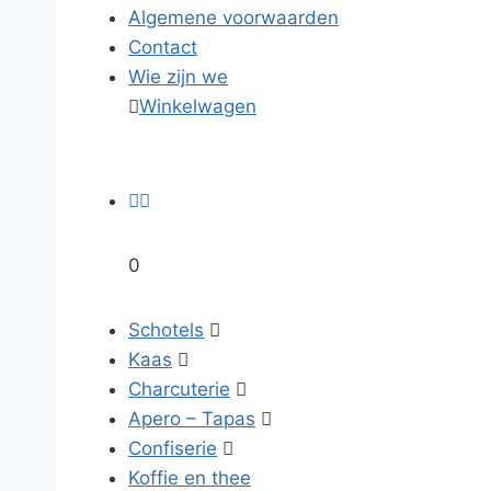
Algemene voorwaarden
Contact
Wie zijn we

Winkelwagen


0
Schotels

Kaas

Charcuterie

Apero – Tapas

Confiserie

Koffie en thee