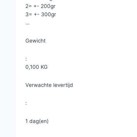
2= +- 200gr
3= +- 300gr
…
Gewicht
:
0,100 KG
Verwachte levertijd
:
1 dag(en)