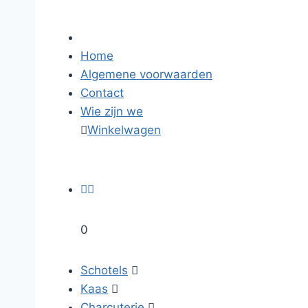
Home
Algemene voorwaarden
Contact
Wie zijn we

Winkelwagen


0
Schotels

Kaas

Charcuterie
