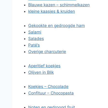
Blauwe kazen – schimmelkazen
kleine kaasjes & kruiden
Gekookte en gedroogde ham
Salami
Salades
Paté’s
Overige charcuterie
Aperitief koekjes
Olijven in Blik
Koekjes – Chocolade
Confituur – Chocopasta
Noten en gedroogd fruit