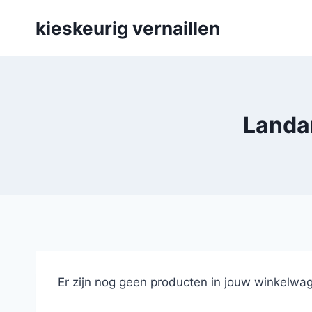
Skip
kieskeurig vernaillen
to
content
Landan
Er zijn nog geen producten in jouw winkelwag