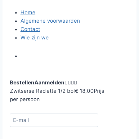
Home
Algemene voorwaarden
Contact
Wie zijn we
Bestellen
Aanmelden




Zwitserse Raclette 1/2 bol
€ 18,00
Prijs
per persoon