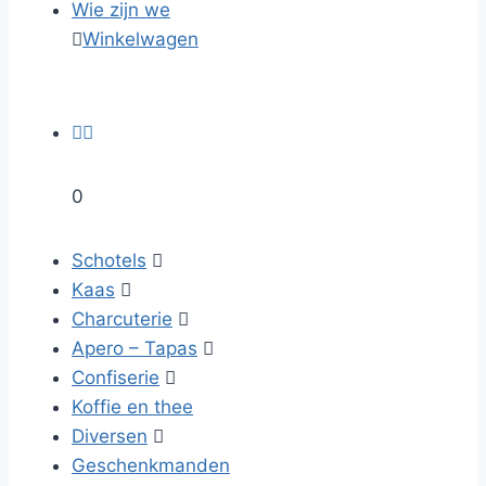
Wie zijn we

Winkelwagen


0
Schotels

Kaas

Charcuterie

Apero – Tapas

Confiserie

Koffie en thee
Diversen

Geschenkmanden