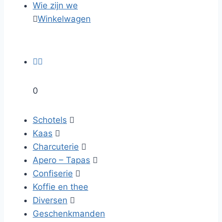
Wie zijn we

Winkelwagen


0
Schotels

Kaas

Charcuterie

Apero – Tapas

Confiserie

Koffie en thee
Diversen

Geschenkmanden