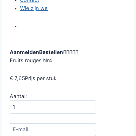
Contact
Wie zijn we
Aanmelden
Bestellen





Fruits rouges Nr4
€ 7,65
Prijs per stuk
Aantal: