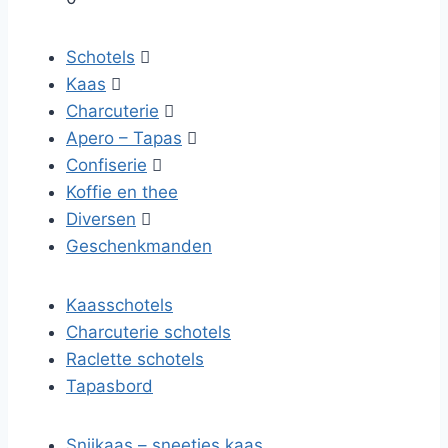
Schotels

Kaas

Charcuterie

Apero – Tapas

Confiserie

Koffie en thee
Diversen

Geschenkmanden
Kaasschotels
Charcuterie schotels
Raclette schotels
Tapasbord
Snijkaas – sneetjes kaas