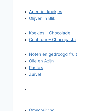
Aperitief koekjes
Olijven in Blik
Koekjes – Chocolade
Confituur – Chocopasta
Noten en gedroogd fruit
Olie en Azijn
Pasta’s
Zuivel
Omschrijving