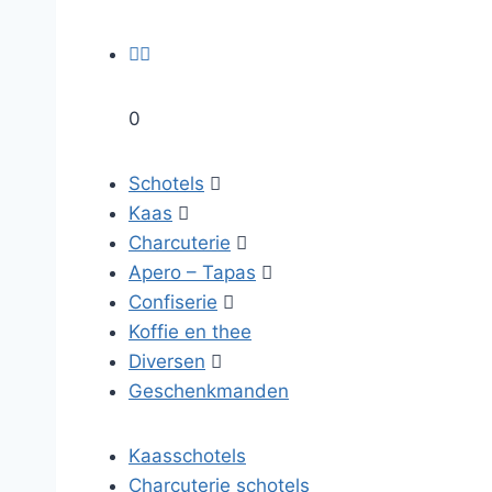


0
Schotels

Kaas

Charcuterie

Apero – Tapas

Confiserie

Koffie en thee
Diversen

Geschenkmanden
Kaasschotels
Charcuterie schotels