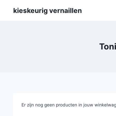
Skip
kieskeurig vernaillen
to
content
Toni
Er zijn nog geen producten in jouw winkelwag