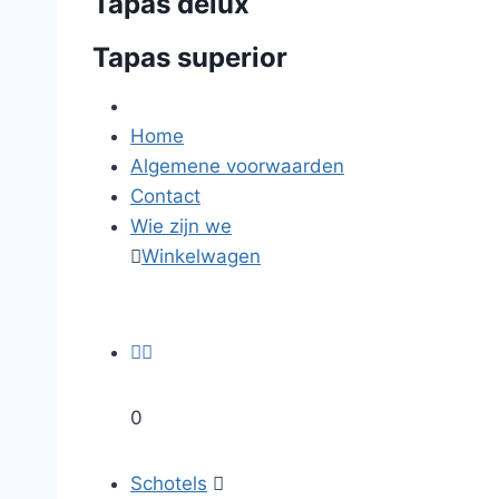
Tapas delux
Tapas superior
Home
Algemene voorwaarden
Contact
Wie zijn we

Winkelwagen


0
Schotels
