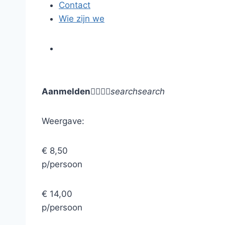
Contact
Wie zijn we
Aanmelden




search
search
Weergave:
€ 8,50
p/persoon
€ 14,00
p/persoon