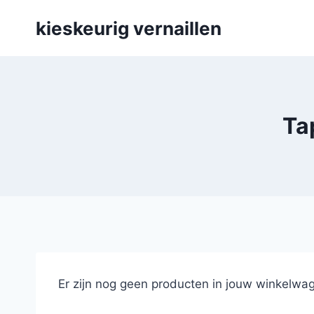
Skip
kieskeurig vernaillen
to
content
Ta
Er zijn nog geen producten in jouw winkelwag