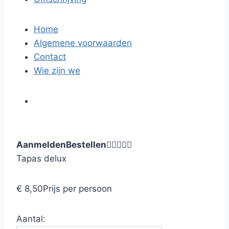
Home
Algemene voorwaarden
Contact
Wie zijn we
Aanmelden
Bestellen





Tapas delux
€ 8,50
Prijs per persoon
Aantal: