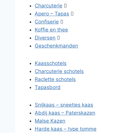
Charcuterie

Apero – Tapas

Confiserie

Koffie en thee
Diversen

Geschenkmanden
Kaasschotels
Charcuterie schotels
Raclette schotels
Tapasbord
Snijkaas – sneetjes kaas
Abdij kaas – Paterskazen
Malse Kazen
Harde kaas – type tomme