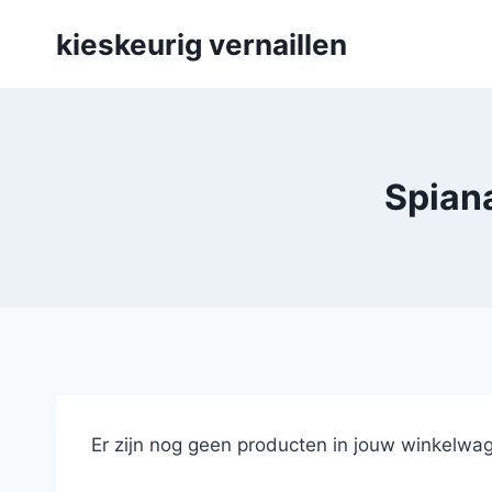
Skip
kieskeurig vernaillen
to
content
Spiana
Er zijn nog geen producten in jouw winkelwag