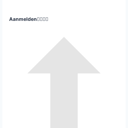
Aanmelden



