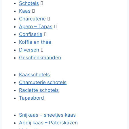
Schotels

Kaas

Charcuterie

Apero – Tapas

Confiserie

Koffie en thee
Diversen

Geschenkmanden
Kaasschotels
Charcuterie schotels
Raclette schotels
Tapasbord
Snijkaas – sneetjes kaas
Abdij kaas – Paterskazen