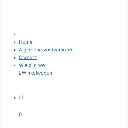
Home
Algemene voorwaarden
Contact
Wie zijn we

Winkelwagen


0