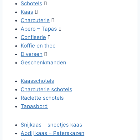
Schotels

Kaas

Charcuterie

Apero – Tapas

Confiserie

Koffie en thee
Diversen

Geschenkmanden
Kaasschotels
Charcuterie schotels
Raclette schotels
Tapasbord
Snijkaas – sneetjes kaas
Abdij kaas – Paterskazen