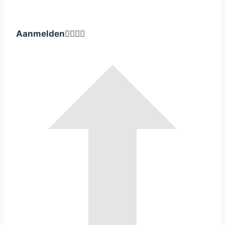
Aanmelden



