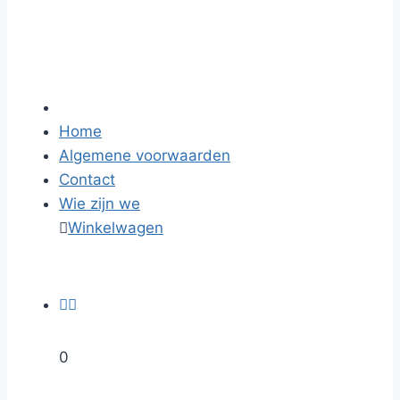
Home
Algemene voorwaarden
Contact
Wie zijn we

Winkelwagen


0