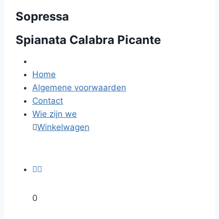
Sopressa
Spianata Calabra Picante
Home
Algemene voorwaarden
Contact
Wie zijn we

Winkelwagen


0