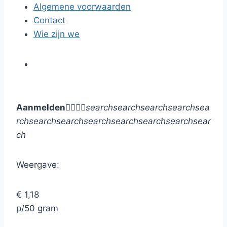
Algemene voorwaarden
Contact
Wie zijn we
Aanmelden




search
search
search
search
sea
rch
search
search
search
search
search
search
sear
ch
Weergave:
€ 1,18
p/50 gram