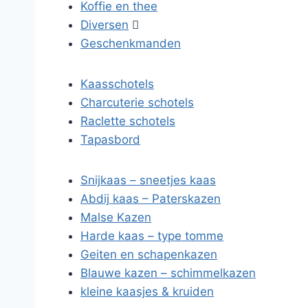
Koffie en thee
Diversen

Geschenkmanden
Kaasschotels
Charcuterie schotels
Raclette schotels
Tapasbord
Snijkaas – sneetjes kaas
Abdij kaas – Paterskazen
Malse Kazen
Harde kaas – type tomme
Geiten en schapenkazen
Blauwe kazen – schimmelkazen
kleine kaasjes & kruiden