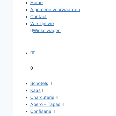
Home
Algemene voorwaarden
Contact
Wie zijn we

Winkelwagen


0
Schotels

Kaas

Charcuterie

Apero – Tapas

Confiserie
