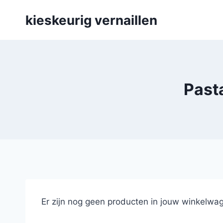
Skip
kieskeurig vernaillen
to
content
Pasta
Er zijn nog geen producten in jouw winkelwag