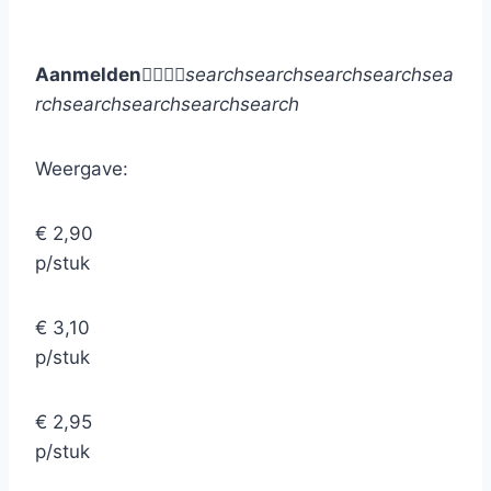
Aanmelden




search
search
search
search
sea
rch
search
search
search
search
Weergave:
€ 2,90
p/stuk
€ 3,10
p/stuk
€ 2,95
p/stuk