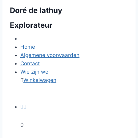
Doré de lathuy
Explorateur
Home
Algemene voorwaarden
Contact
Wie zijn we

Winkelwagen


0