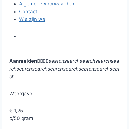
Algemene voorwaarden
Contact
Wie zijn we
Aanmelden




search
search
search
search
sea
rch
search
search
search
search
search
search
sear
ch
Weergave:
€ 1,25
p/50 gram