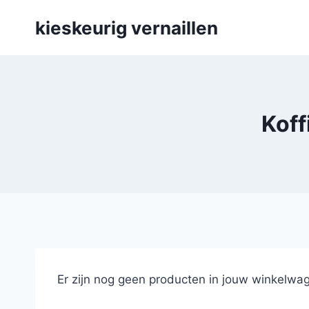
Skip
kieskeurig vernaillen
to
content
Koff
Er zijn nog geen producten in jouw winkelwag