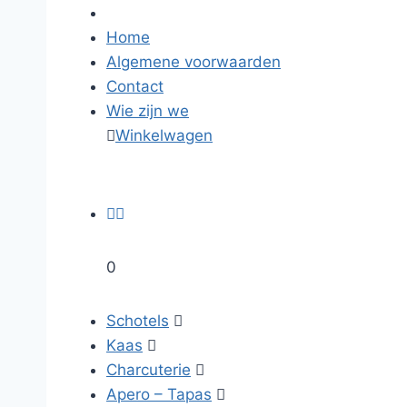
Home
Algemene voorwaarden
Contact
Wie zijn we

Winkelwagen


0
Schotels

Kaas

Charcuterie

Apero – Tapas
