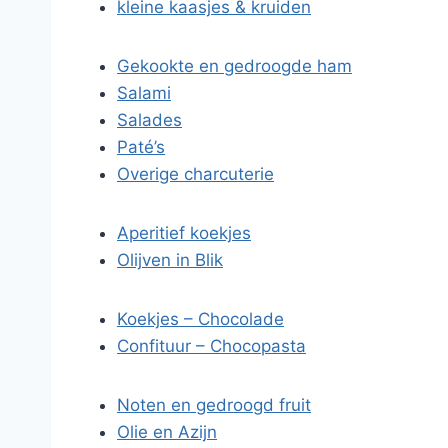
kleine kaasjes & kruiden
Gekookte en gedroogde ham
Salami
Salades
Paté’s
Overige charcuterie
Aperitief koekjes
Olijven in Blik
Koekjes – Chocolade
Confituur – Chocopasta
Noten en gedroogd fruit
Olie en Azijn