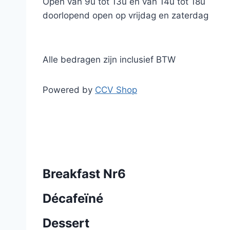
Open van 9u tot 13u en van 14u tot 18u
doorlopend open op vrijdag en zaterdag
Alle bedragen zijn inclusief BTW
Powered by
CCV Shop
Breakfast Nr6
Décafeïné
Dessert