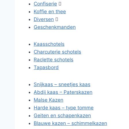
Confiserie

Koffie en thee
Diversen

Geschenkmanden
Kaasschotels
Charcuterie schotels
Raclette schotels
Tapasbord
Snijkaas – sneetjes kaas
Abdij kaas – Paterskazen
Malse Kazen
Harde kaas – type tomme
Geiten en schapenkazen
Blauwe kazen – schimmelkazen