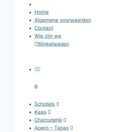
Home
Algemene voorwaarden
Contact
Wie zijn we

Winkelwagen


0
Schotels

Kaas

Charcuterie

Apero – Tapas
