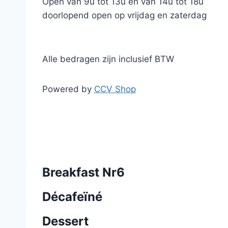
Open van 9u tot 13u en van 14u tot 18u
doorlopend open op vrijdag en zaterdag
Alle bedragen zijn inclusief BTW
Powered by
CCV Shop
Breakfast Nr6
Décafeïné
Dessert