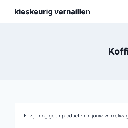
Skip
kieskeurig vernaillen
to
content
Koff
Er zijn nog geen producten in jouw winkelwag