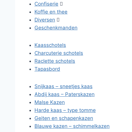
Confiserie

Koffie en thee
Diversen

Geschenkmanden
Kaasschotels
Charcuterie schotels
Raclette schotels
Tapasbord
Snijkaas – sneetjes kaas
Abdij kaas – Paterskazen
Malse Kazen
Harde kaas – type tomme
Geiten en schapenkazen
Blauwe kazen – schimmelkazen