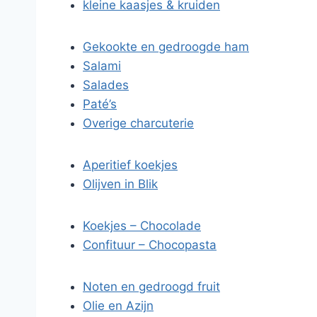
kleine kaasjes & kruiden
Gekookte en gedroogde ham
Salami
Salades
Paté’s
Overige charcuterie
Aperitief koekjes
Olijven in Blik
Koekjes – Chocolade
Confituur – Chocopasta
Noten en gedroogd fruit
Olie en Azijn