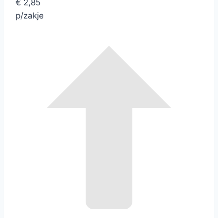
€ 2,85
p/zakje