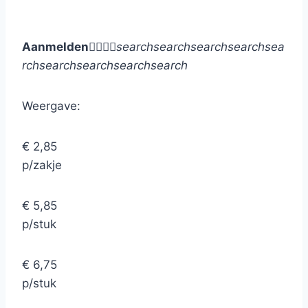
Aanmelden




search
search
search
search
sea
rch
search
search
search
search
Weergave:
€ 2,85
p/zakje
€ 5,85
p/stuk
€ 6,75
p/stuk