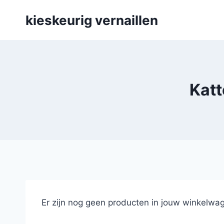
Skip
kieskeurig vernaillen
to
content
Katt
Er zijn nog geen producten in jouw winkelwag