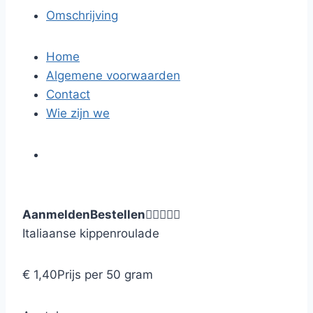
Omschrijving
Home
Algemene voorwaarden
Contact
Wie zijn we
Aanmelden
Bestellen





Italiaanse kippenroulade
€ 1,40
Prijs per 50 gram