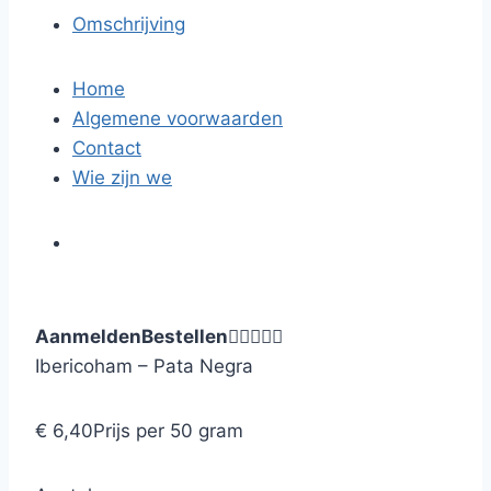
Omschrijving
Home
Algemene voorwaarden
Contact
Wie zijn we
Aanmelden
Bestellen





Ibericoham – Pata Negra
€ 6,40
Prijs per 50 gram