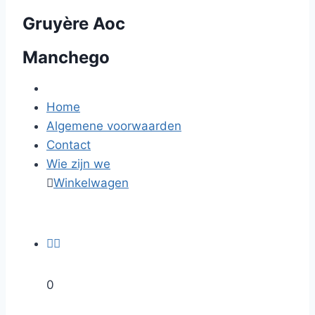
Gruyère Aoc
Manchego
Home
Algemene voorwaarden
Contact
Wie zijn we

Winkelwagen


0