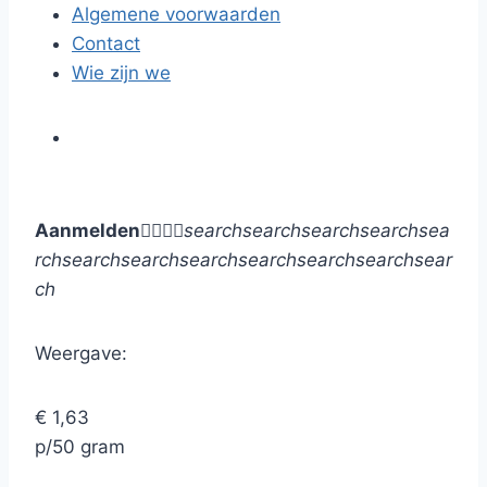
Algemene voorwaarden
Contact
Wie zijn we
Aanmelden




search
search
search
search
sea
rch
search
search
search
search
search
search
sear
ch
Weergave:
€ 1,63
p/50 gram