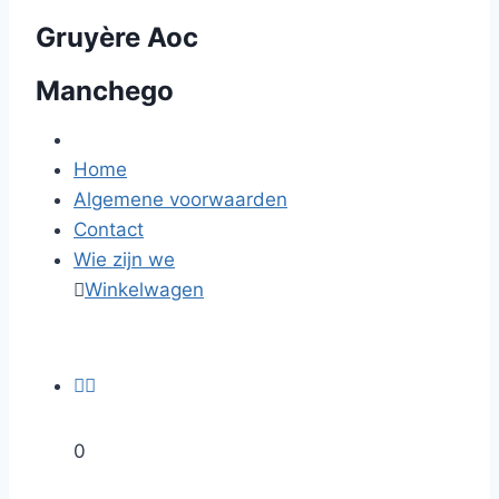
Gruyère Aoc
Manchego
Home
Algemene voorwaarden
Contact
Wie zijn we

Winkelwagen


0