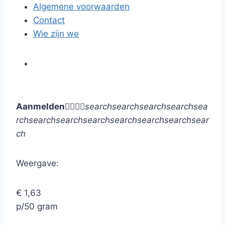
Algemene voorwaarden
Contact
Wie zijn we
Aanmelden




search
search
search
search
sea
rch
search
search
search
search
search
search
sear
ch
Weergave:
€ 1,63
p/50 gram