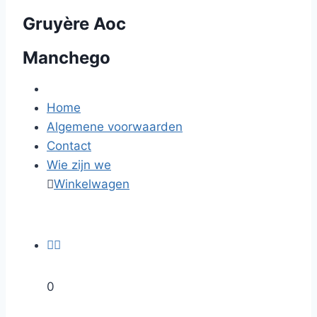
Gruyère Aoc
Manchego
Home
Algemene voorwaarden
Contact
Wie zijn we

Winkelwagen


0