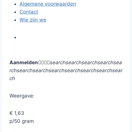
Algemene voorwaarden
Contact
Wie zijn we
Aanmelden




search
search
search
search
sea
rch
search
search
search
search
search
search
sear
ch
Weergave:
€ 1,63
p/50 gram