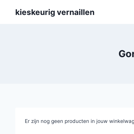
Skip
kieskeurig vernaillen
to
content
Gor
Er zijn nog geen producten in jouw winkelwag