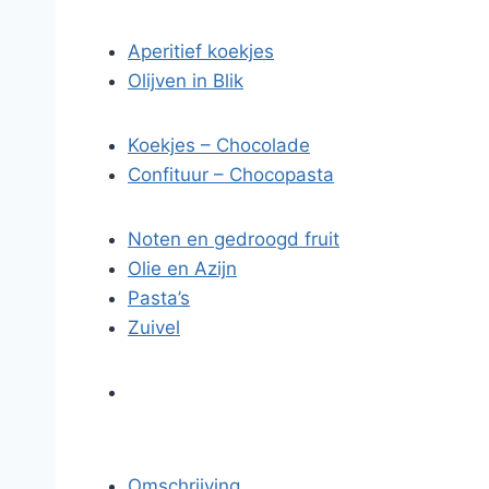
Aperitief koekjes
Olijven in Blik
Koekjes – Chocolade
Confituur – Chocopasta
Noten en gedroogd fruit
Olie en Azijn
Pasta’s
Zuivel
Omschrijving