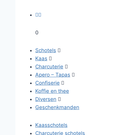


0
Schotels

Kaas

Charcuterie

Apero – Tapas

Confiserie

Koffie en thee
Diversen

Geschenkmanden
Kaasschotels
Charcuterie schotels