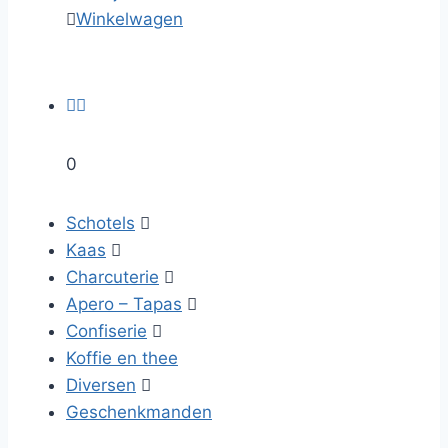

Winkelwagen


0
Schotels

Kaas

Charcuterie

Apero – Tapas

Confiserie

Koffie en thee
Diversen

Geschenkmanden