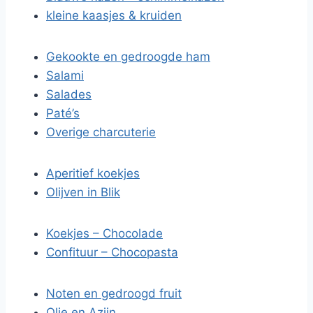
kleine kaasjes & kruiden
Gekookte en gedroogde ham
Salami
Salades
Paté’s
Overige charcuterie
Aperitief koekjes
Olijven in Blik
Koekjes – Chocolade
Confituur – Chocopasta
Noten en gedroogd fruit
Olie en Azijn