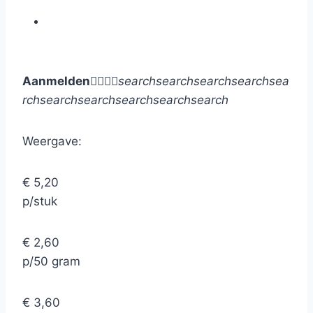
Aanmelden




search
search
search
search
sea
rch
search
search
search
search
search
Weergave:
€ 5,20
p/stuk
€ 2,60
p/50 gram
€ 3,60