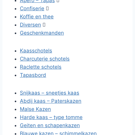
Apero – Tapas

Confiserie

Koffie en thee
Diversen

Geschenkmanden
Kaasschotels
Charcuterie schotels
Raclette schotels
Tapasbord
Snijkaas – sneetjes kaas
Abdij kaas – Paterskazen
Malse Kazen
Harde kaas – type tomme
Geiten en schapenkazen
Blauwe kazen – schimmelkazen