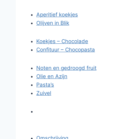
Aperitief koekjes
Olijven in Blik
Koekjes – Chocolade
Confituur – Chocopasta
Noten en gedroogd fruit
Olie en Azijn
Pasta’s
Zuivel
Omschrijving