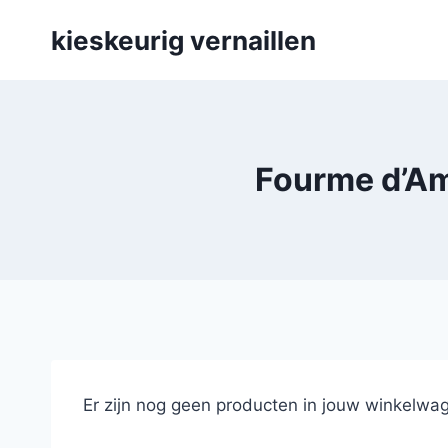
Skip
kieskeurig vernaillen
to
content
Fourme d’Amb
Er zijn nog geen producten in jouw winkelwag