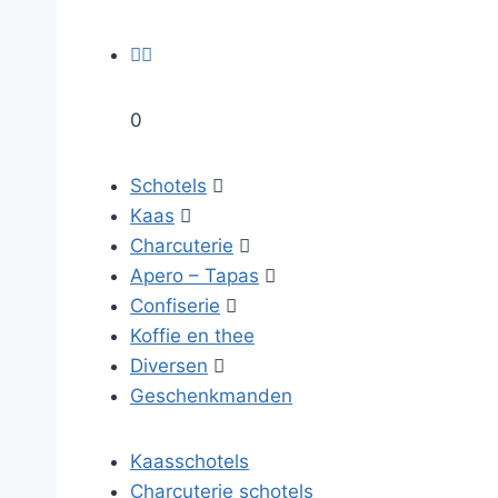


0
Schotels

Kaas

Charcuterie

Apero – Tapas

Confiserie

Koffie en thee
Diversen

Geschenkmanden
Kaasschotels
Charcuterie schotels