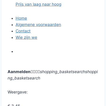
Prijs van laag naar hoog
Home
Algemene voorwaarden
Contact
Wie zijn we
Aanmelden




shopping_basket
search
shoppi
ng_basket
search
Weergave: