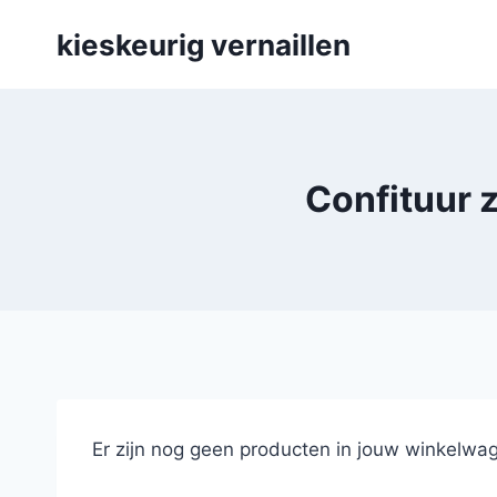
Skip
kieskeurig vernaillen
to
content
Confituur z
Er zijn nog geen producten in jouw winkelwag