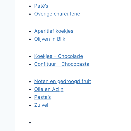
Paté’s
Overige charcuterie
Aperitief koekjes
Olijven in Blik
Koekjes – Chocolade
Confituur – Chocopasta
Noten en gedroogd fruit
Olie en Azijn
Pasta’s
Zuivel