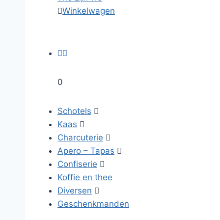

Winkelwagen


0
Schotels

Kaas

Charcuterie

Apero – Tapas

Confiserie

Koffie en thee
Diversen

Geschenkmanden