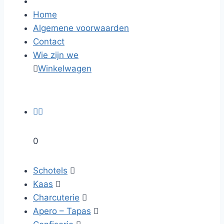
Home
Algemene voorwaarden
Contact
Wie zijn we

Winkelwagen


0
Schotels

Kaas

Charcuterie

Apero – Tapas
