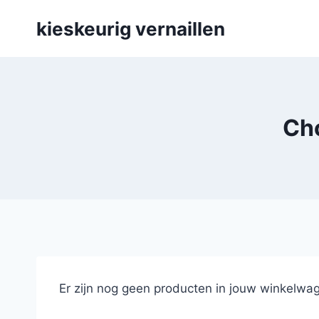
Skip
kieskeurig vernaillen
to
content
Cho
Er zijn nog geen producten in jouw winkelwag