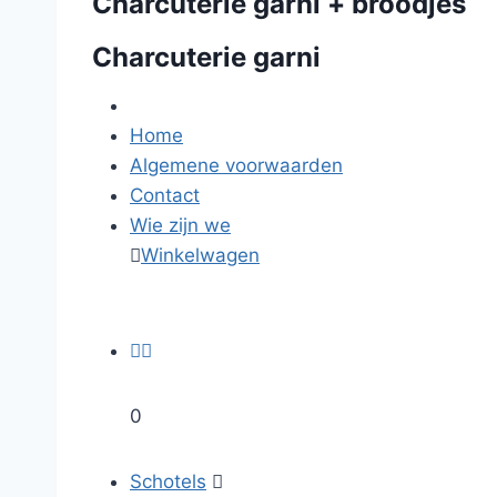
Charcuterie garni + broodjes
Charcuterie garni
Home
Algemene voorwaarden
Contact
Wie zijn we

Winkelwagen


0
Schotels
