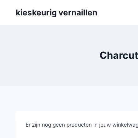
Skip
kieskeurig vernaillen
to
content
Charcute
Er zijn nog geen producten in jouw winkelwag