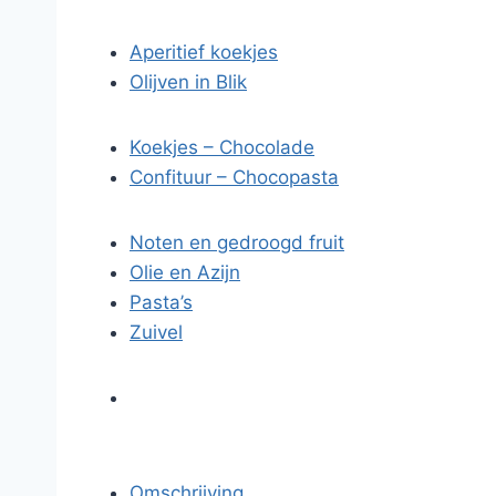
Aperitief koekjes
Olijven in Blik
Koekjes – Chocolade
Confituur – Chocopasta
Noten en gedroogd fruit
Olie en Azijn
Pasta’s
Zuivel
Omschrijving