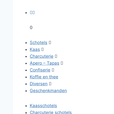


0
Schotels

Kaas

Charcuterie

Apero – Tapas

Confiserie

Koffie en thee
Diversen

Geschenkmanden
Kaasschotels
Charcuterie schotels