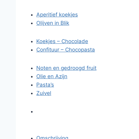
Aperitief koekjes
Olijven in Blik
Koekjes – Chocolade
Confituur – Chocopasta
Noten en gedroogd fruit
Olie en Azijn
Pasta’s
Zuivel
Omschrijving