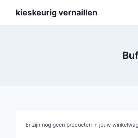
Skip
kieskeurig vernaillen
to
content
Buf
Er zijn nog geen producten in jouw winkelwag