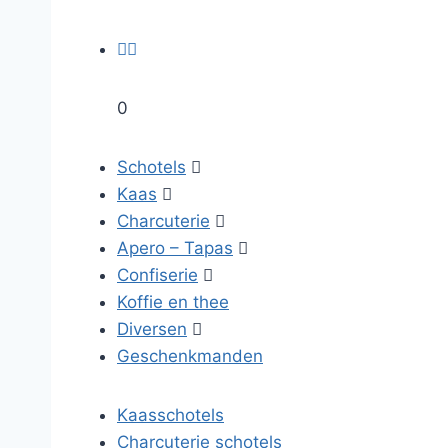


0
Schotels

Kaas

Charcuterie

Apero – Tapas

Confiserie

Koffie en thee
Diversen

Geschenkmanden
Kaasschotels
Charcuterie schotels