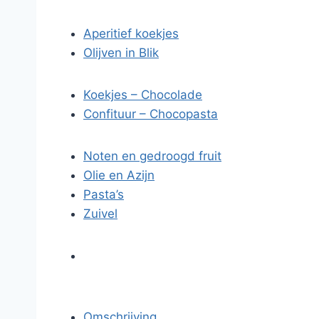
Aperitief koekjes
Olijven in Blik
Koekjes – Chocolade
Confituur – Chocopasta
Noten en gedroogd fruit
Olie en Azijn
Pasta’s
Zuivel
Omschrijving