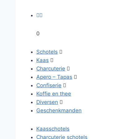


0
Schotels

Kaas

Charcuterie

Apero – Tapas

Confiserie

Koffie en thee
Diversen

Geschenkmanden
Kaasschotels
Charcuterie schotels