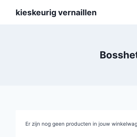
Skip
kieskeurig vernaillen
to
content
Bosshett
Er zijn nog geen producten in jouw winkelwag