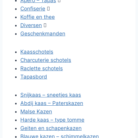
Apero – Tapas

Confiserie

Koffie en thee
Diversen

Geschenkmanden
Kaasschotels
Charcuterie schotels
Raclette schotels
Tapasbord
Snijkaas – sneetjes kaas
Abdij kaas – Paterskazen
Malse Kazen
Harde kaas – type tomme
Geiten en schapenkazen
Blauwe kazen – schimmelkazen