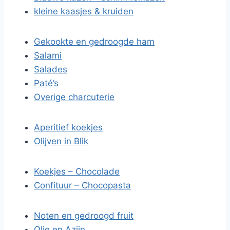
kleine kaasjes & kruiden
Gekookte en gedroogde ham
Salami
Salades
Paté’s
Overige charcuterie
Aperitief koekjes
Olijven in Blik
Koekjes – Chocolade
Confituur – Chocopasta
Noten en gedroogd fruit
Olie en Azijn