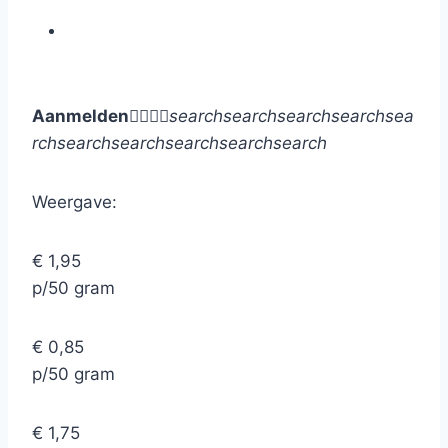
Aanmelden




search
search
search
search
sea
rch
search
search
search
search
search
Weergave:
€ 1,95
p/50 gram
€ 0,85
p/50 gram
€ 1,75