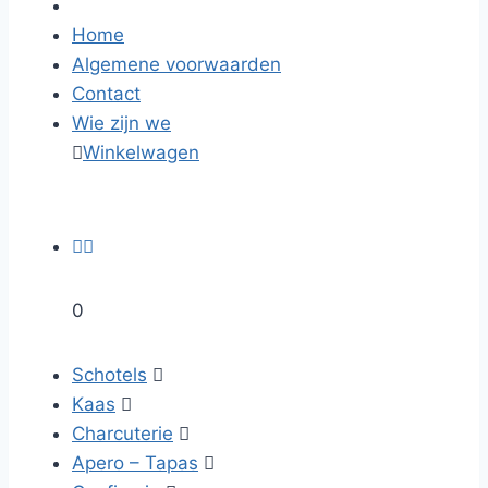
Home
Algemene voorwaarden
Contact
Wie zijn we

Winkelwagen


0
Schotels

Kaas

Charcuterie

Apero – Tapas
