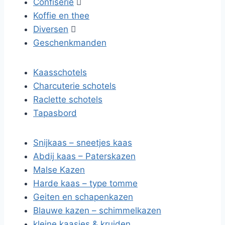
Confiserie

Koffie en thee
Diversen

Geschenkmanden
Kaasschotels
Charcuterie schotels
Raclette schotels
Tapasbord
Snijkaas – sneetjes kaas
Abdij kaas – Paterskazen
Malse Kazen
Harde kaas – type tomme
Geiten en schapenkazen
Blauwe kazen – schimmelkazen
kleine kaasjes & kruiden