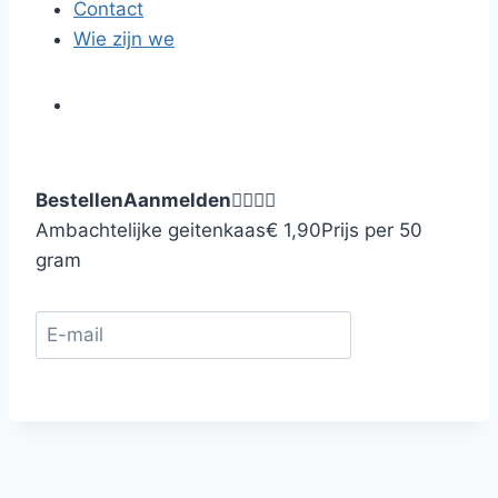
Contact
Wie zijn we
Bestellen
Aanmelden




Ambachtelijke geitenkaas
€ 1,90
Prijs per 50
gram