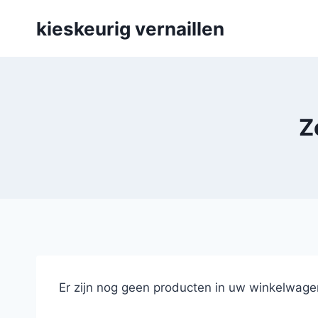
Skip
kieskeurig vernaillen
to
content
Z
Er zijn nog geen producten in uw winkelwage