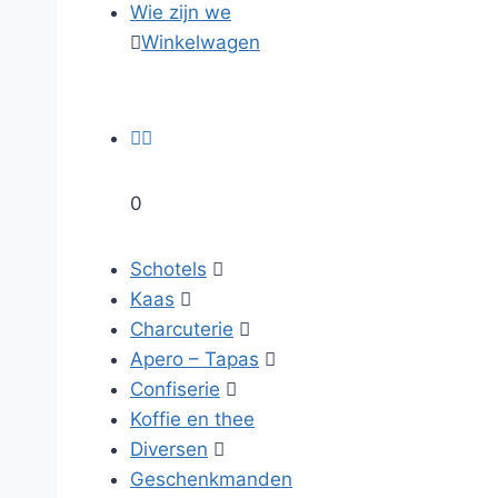
Wie zijn we

Winkelwagen


0
Schotels

Kaas

Charcuterie

Apero – Tapas

Confiserie

Koffie en thee
Diversen

Geschenkmanden