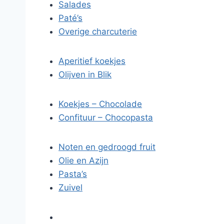
Salades
Paté’s
Overige charcuterie
Aperitief koekjes
Olijven in Blik
Koekjes – Chocolade
Confituur – Chocopasta
Noten en gedroogd fruit
Olie en Azijn
Pasta’s
Zuivel