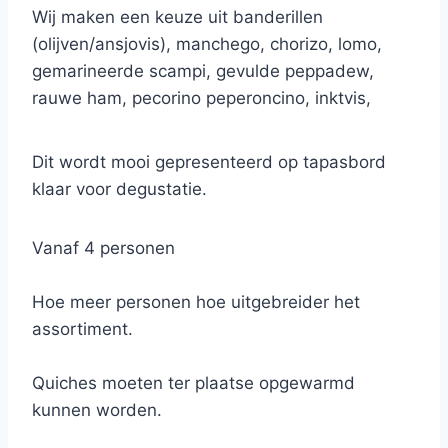
Wij maken een keuze uit banderillen
(olijven/ansjovis), manchego, chorizo, lomo,
gemarineerde scampi, gevulde peppadew,
rauwe ham, pecorino peperoncino, inktvis,
parmesan reggiano, zongedroogde tomaten,
gemarineerde zalmblokjes, inktvis, crackers
Dit wordt mooi gepresenteerd op tapasbord
met tapenade en evt enkele quiches…
klaar voor degustatie.
*Dit aanbod kan variëren naargelang onze
Vanaf 4 personen
voorraad.
Hoe meer personen hoe uitgebreider het
assortiment.
Quiches moeten ter plaatse opgewarmd
kunnen worden.