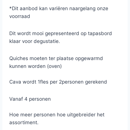
(olijven/ansjovis), manchego, chorizo, lomo,
*Dit aanbod kan variëren naargelang onze
gemarineerde scampi, gevulde peppadew,
voorraad
rauwe ham, pecorino peperoncino, inktvis,
parmesan reggiano, zongedroogde tomaten,
Dit wordt mooi gepresenteerd op tapasbord
gemarineerde zalmblokjes, inktvis, crackers
klaar voor degustatie.
met tapenade en evt enkele quiches…
Quiches moeten ter plaatse opgewarmd
kunnen worden (oven)
Cava wordt 1fles per 2personen gerekend
Vanaf 4 personen
Hoe meer personen hoe uitgebreider het
assortiment.