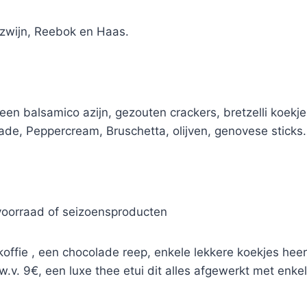
erzwijn, Reebok en Haas.
en balsamico azijn, gezouten crackers, bretzelli koekj
de, Peppercream, Bruschetta, olijven, genovese sticks.
voorraad of seizoensproducten
ie , een chocolade reep, enkele lekkere koekjes heerli
w.v. 9€, een luxe thee etui dit alles afgewerkt met enkel