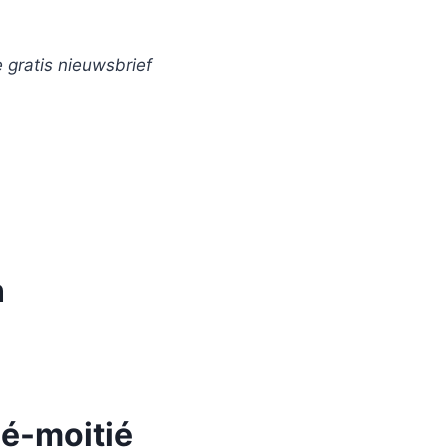
e gratis nieuwsbrief
n
ié-moitié