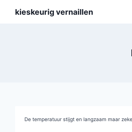
Skip
kieskeurig vernaillen
to
content
De temperatuur stijgt en langzaam maar zeker