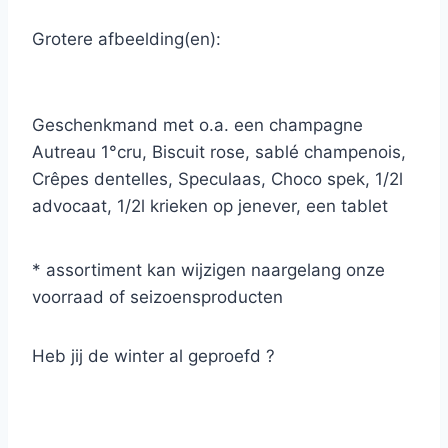
Grotere afbeelding(en):
Geschenkmand met o.a. een champagne
Autreau 1°cru, Biscuit rose, sablé champenois,
Crêpes dentelles, Speculaas, Choco spek, 1/2l
advocaat, 1/2l krieken op jenever, een tablet
Dolfin chocolade, foccacine apero, Napolitane
apero sticks, pesto genovese, farfalle pasta
* assortiment kan wijzigen naargelang onze
Delverde, olijfjes in bokaal.
voorraad of seizoensproducten
Heb jij de winter al geproefd ?